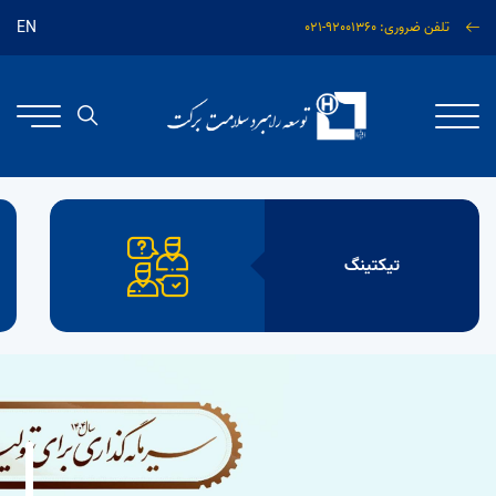
EN
تلفن ضروری: 92001360-021
تیکتینگ