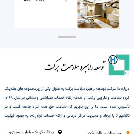
درمان بیماران مبتلا به سرطان
در بیمارستان برکت
درباره ما شرکت توسعه راهبرد سلامت برکت به عنوان یکی از زیرمجموعه‌های هلدینگ
گروه سلامت و دارویی برکت، با هدف ارتقاء خدمات بهداشتی و درمانی در سال 1398
تأسیس شده است. ما بر این باوریم که سلامت حق همه افراد جامعه است و در
تلاشیم تا با ایجاد و مدیریت مراکز درمانی و ارائه خدمات نوآورانه، به بهبود کیفیت
زندگی مردم کمک کنیم. مأموریت ما مأموریت ما ارتقاء سطح سلامت عمومی از طریق
چیتگر، کوهک، بلوار علیمرادی،
بیمارستان سرطان برکت
توسعه پروژه‌های بهداشتی و درمانی با کیفیت بالا است. ما به دنبال ایجاد مراکزی