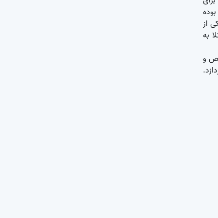
برای
از مرکز جامع سرطان برکت
شد. این مرکز یکی از معدود مراکز سطح 3 سرطان بوده
بیمارستان سرطان برکت
ی از
ا به
فیلم CT-SiMUlator مرکز جامع سرطان
بیمارستان برکت
ی متخصص و
ازد.
نصب دستگاه سایبرنایف برای درمان بیماران
مبتلا به سرطان در بیمارستان برکت
یافته‌های جدید محققان در مورد علت دشواری
درمان کرونا
تفاهم نامه همکاری